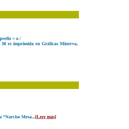
refix = o /
 38 es imprimida en Gráficas Minerva,
a “Narciso Mesa...
[Leer más]