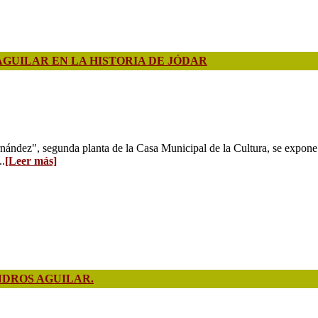
UILAR EN LA HISTORIA DE JÓDAR
ández", segunda planta de la Casa Municipal de la Cultura, se expone 
..
[Leer más]
NDROS AGUILAR.