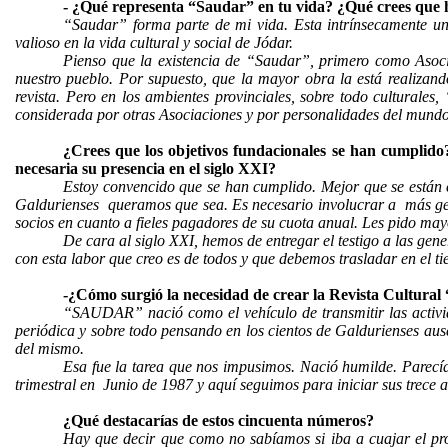
- ¿Qué representa “Saudar” en tu vida? ¿Qué crees que h
“Saudar” forma parte de mi vida. Esta intrínsecamente uni
valioso en la vida cultural y social de Jódar.
Pienso que la existencia de “Saudar”, primero como Asocia
nuestro pueblo. Por supuesto, que la mayor obra la está realizando
revista. Pero en los ambientes provinciales, sobre todo culturale
considerada por otras Asociaciones y por personalidades del mundo 
¿Crees que los objetivos fundacionales se han cumplido?
necesaria su presencia en el siglo XXI?
Estoy convencido que se han cumplido. Mejor que se están 
Galdurienses
queramos que sea. Es necesario involucrar a
más ge
socios en cuanto a fieles pagadores de su cuota anual. Les pido may
De cara al siglo XXI, hemos de entregar el testigo a las gen
con esta labor que creo es de todos y que debemos trasladar en el t
-¿Cómo surgió la necesidad de crear la Revista Cultu
“SAUDAR” nació como el vehículo de transmitir las activida
periódica y sobre todo pensando en los cientos de Galdurienses au
del mismo.
Esa fue la tarea que nos impusimos. Nació humilde. Parecí
trimestral en
Junio de 1987 y aquí seguimos para iniciar sus trece
¿Qué destacarías de estos cincuenta números?
Hay que decir que como no sabíamos si iba a cuajar el pro