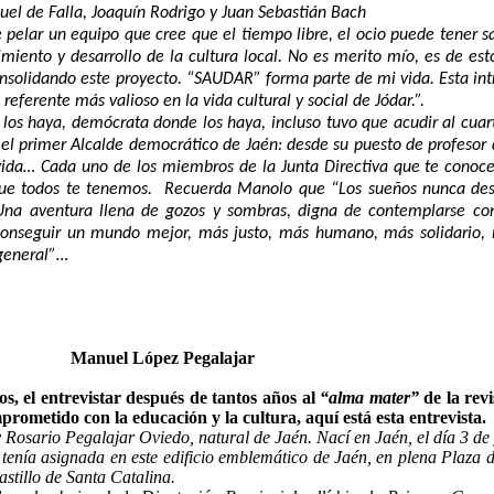
el de Falla, Joaquín Rodrigo y Juan Sebastián Bach
 pelar un equipo que cree que el tiempo libre, el ocio puede tener s
miento y desarrollo de la cultura local. No es merito mío, es de 
consolidando este proyecto. “SAUDAR” forma parte de mi vida. Esta in
referente más valioso en la vida cultural y social de Jódar.”.
 haya, demócrata donde los haya, incluso tuvo que acudir al cuarte
 el primer Alcalde democrático de Jaén: desde su puesto de profesor 
 vida… Cada uno de los miembros de la Junta Directiva que te cono
que todos te tenemos.
Recuerda Manolo que “Los sueños nunca des
Una aventura llena de gozos y sombras, digna de contemplarse con
nseguir un mundo mejor, más justo, más humano, más solidario, má
 general”…
Manuel López Pegalajar
 el entrevistar después de tantos años al
“alma mater”
de la rev
ometido con la educación y la cultura, aquí está esta entrevista.
Rosario Pegalajar Oviedo, natural de Jaén. Nací en Jaén, el día 3 de j
enía asignada en este edificio emblemático de Jaén, en plena Plaza d
astillo de Santa Catalina.