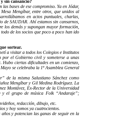
 y sin cansancio?
on las bases de ese compromiso. Ya en Jódar,
Mesa Mengíbar, entre otros, que unidos al
arrollábamos en actos puntuales, charlas,
inicio de SAUDAR. Ahí estamos sin cansarnos,
sobre los demás y supongan mayor formación,
 todo de los socios que poco a poco han ido
que sortear.
a visitar a todos los Colegios e Institutos
da por el Gobierno civil y someterse a unas
c. Hubo ciertas dificultades en un comienzo,
en Mayo se celebraba la 1ª Asamblea General
ter” de la misma Salustiano Sánchez como
 Muñoz Mengíbar y Gil Medina Rodríguez. La
nez Montávez, Ex-Rector de la Universidad
) y el grupo de música Folk “Andaraje”;
videños, redacción, dibujo, etc.
cios y hoy somos ya cuatrocientos.
 años y potencian las ganas de seguir en la