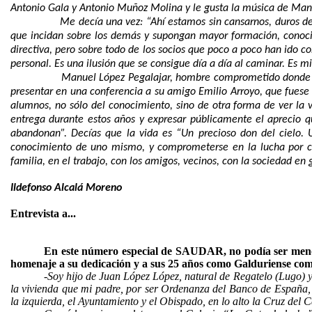
Antonio Gala y Antonio Muñoz Molina y le gusta la música de
Manu
Me decía una vez: “Ahí estamos sin cansarnos, duros de
que incidan sobre los demás y supongan mayor formación, conoci
directiva, pero sobre todo de los socios que poco a poco han ido 
personal. Es una ilusión que se consigue día a día al caminar. Es mi 
Manuel López Pegalajar, hombre comprometido donde los
presentar en una conferencia a su amigo Emilio Arroyo, que fuese
alumnos, no sólo del conocimiento, sino de otra forma de ver la
entrega durante estos años y expresar públicamente el aprecio 
abandonan”. Decías que la vida es “
Un precioso don del cielo. 
conocimiento de uno mismo, y comprometerse en la lucha por co
familia, en el trabajo, con los amigos, vecinos, con la sociedad en
Ildefonso Alcalá Moreno
Entrevista a...
En este número especial de SAUDAR, no podía ser menos,
homenaje a su dedicación y a sus 25 años como Galduriense compr
-Soy hijo de Juan López López, natural de Regatelo (Lugo) y 
la vivienda que mi padre, por ser Ordenanza del Banco de España, t
la izquierda, el Ayuntamiento y el Obispado, en lo alto la Cruz del C