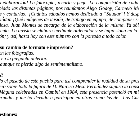
elaboración! La fotocopia, recorta y pega. La composición de cada 
ado las distintas páginas, nos reuníamos Alejo Godoy, Carmelo Men
 y contarlas.
¡Cuántos sábados hemos dedicado a “Saudar”! Y después
n Jódar. ¡Qué imágenes de ilusión, de trabajo en equipo, de compañeri
losa. Juan Montes se encarga de la elaboración de la misma. Ya sól
renta. La revista se elabora mediante ordenador y se impresiona en l
ión; y así, hasta hoy con este número con la portada a todo color.
 su cambio de formato e impresión?
n las fotografías.
 en la pregunta anterior.
 aunque se pierda algo de sentimentalismo.
o?
 el pasado de este pueblo para así comprender la realidad de su prese
 Pero sobre todo la figura de D. Narciso Mesa Fernández supuso la cons
 Mágina celebradas en Cambil en 1984, esta presencia potenció en mí y
Jornadas y me ha llevado a participar en otras como las de “Las Cua
estiones: