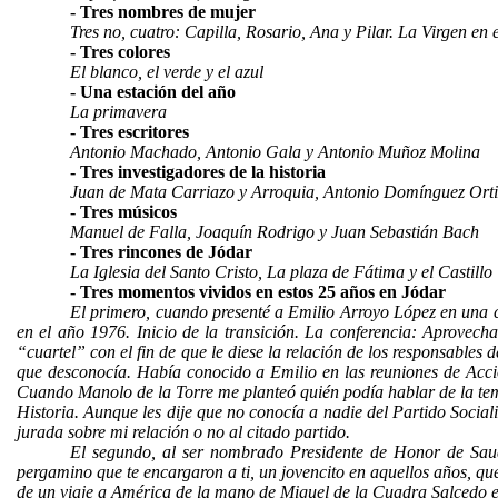
- Tres nombres de mujer
Tres no, cuatro: Capilla, Rosario, Ana y Pilar. La Virgen en
- Tres colores
El blanco, el verde y el azul
- Una estación del año
La primavera
- Tres escritores
Antonio Machado, Antonio Gala y Antonio Muñoz Molina
- Tres investigadores de la historia
Juan de Mata Carriazo y Arroquia, Antonio Domínguez Ortiz
- Tres músicos
Manuel de Falla, Joaquín Rodrigo y Juan Sebastián Bach
- Tres rincones de Jódar
La Iglesia del Santo Cristo, La plaza de Fátima y el Castillo
- Tres momentos vividos en estos 25 años en Jódar
El primero, cuando presenté a Emilio Arroyo López en una c
en el año 1976. Inicio de la transición. La conferencia: Aprovecha
“cuartel” con el fin de que le diese la relación de los responsables 
que desconocía. Había conocido a Emilio en las reuniones de Acci
Cuando Manolo de la Torre me planteó quién podía hablar de la tem
Historia. Aunque les dije que no conocía a nadie del Partido Sociali
jurada sobre mi relación o no al citado partido.
El segundo, al ser nombrado Presidente de Honor de Saud
pergamino que te encargaron a ti, un jovencito en aquellos años, que
de un viaje a América de la mano de Miguel de la Cuadra Salcedo e