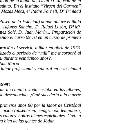
munión de la mano del Deán D. Agustín de la
tituto. En el Instituto “Virgen del Carmen”
l Mozas Mesa, el Padre Fornell, Dª Trinidad
Paseo de la Estación) donde obtuve el título
. Alfonso Sancho, D. Rafael Luzón, Dª Mª
ez Solé, D. Juan Marín... Preparación de
iendo el curso 69-70 en un curso de primero
ación al servicio militar en abril de 1973.
izado el período de “mili” me incorporó al
al durante veinticinco años?.
 Ana María
labor profesional y cultural en esta ciudad
 1999?
de un cambio. Jódar estaba en los albores,
r lo desconocido. ¿Qué sucedería a la muerte
 primeros años 80 por la labor de Cristóbal
ducación (absentismo, emigración temporera,
 valores y otros bienes espirituales. Creo, a
 bien de las gentes de Jódar.