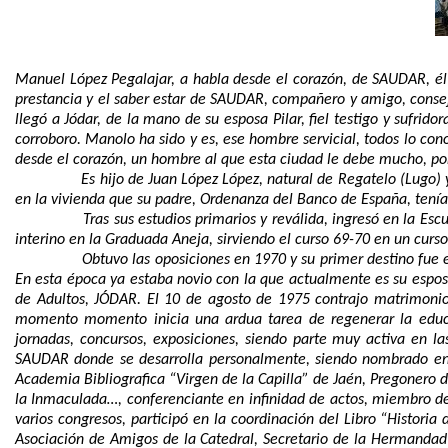
Manuel López Pegalajar, a habla desde el corazón, de SAUDAR, él 
prestancia y el saber estar de SAUDAR, compañero y amigo, conse
llegó a Jódar, de la mano de su esposa Pilar, fiel testigo y sufr
corroboro. Manolo ha sido y es, ese hombre servicial, todos lo co
desde el corazón, un hombre al que esta ciudad le debe mucho, p
Es hijo de Juan López López, natural de Regatelo (Lugo) y
en la vivienda que su padre, Ordenanza del Banco de España, tenía
Tras sus estudios primarios y reválida, ingresó en la E
interino en la Graduada Aneja, sirviendo el curso 69-70 en un curs
Obtuvo las oposiciones en 1970 y su primer destino fue e
En esta época ya estaba novio con la que actualmente es su esposa,
de Adultos, JÓDAR.
El 10 de agosto de 1975 contrajo matrimonio
momento momento inicia una ardua tarea de regenerar la educaci
jornadas, concursos, exposiciones, siendo parte muy activa en 
SAUDAR donde se desarrolla personalmente, siendo nombrado en 
Academia Bibliografica “Virgen de la Capilla” de Jaén, Pregonero d
la Inmaculada…, conferenciante en infinidad de actos, miembro de
varios congresos, participó en la coordinación del Libro “Histori
Asociación de Amigos de la Catedral, Secretario de la Hermandad