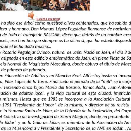
[Escucha este texto]
ha sido ese árbol como nuestros olivos centenarios, que ha sabido d
jero y hermano, Don Manuel López Pegalajar, jiennense de nacimien
idora de todo el trabajo de SAUDAR, dicen que detrás de un hombre ex
noceis, ese hombre que siempre os ha dicho si, que ha estado dispues
orque él le ha dado mucho…
 Rosario Pegalajar Oviedo, natural de Jaén. Nació en Jaén, el día 3 de
 asignada en este edificio emblemático de Jaén, en plena Plaza de S
scuela Normal de Magisterio Masculina, donde obtuvo el título de Ma
o de primero de primaria.
n Educación de Adultos y en Mancha Real. Allí estoy hasta su incorpor
 Pilar López de la Torre. Finalizado el período de la “mili” se inco
. Teniendo cinco hijos: María del Rosario, Inmaculada, Juan Antoni
ón de adultos local, y la vida cultural de esta ciudad, impricán
las mismas. Hasta que en 1983 se incorpora a la Asociación Cultur
1991 “Presidente de Honor” de la misma, y director de su revista 
e la Semana Santa de Jódar, de la Cofradía de la Expiración, del Corp
l Colectivo de Investigación de Sierra Mágina, donde ha presentado 
a de Jódar” y en la Guía de Jódar, es miembro de la Asociación de Am
 de la Misericordia y Presidente y Secretario de la ANE en Jódar… 