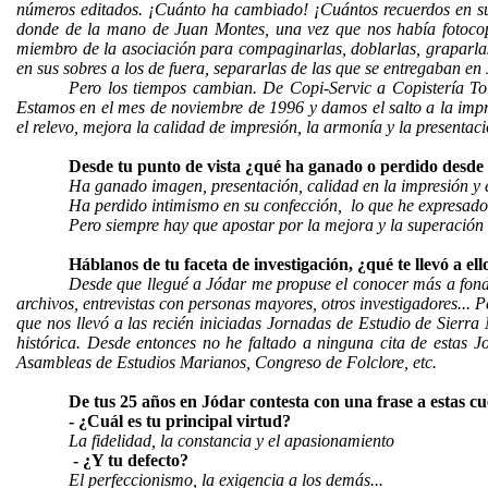
números editados. ¡Cuánto ha cambiado! ¡Cuántos recuerdos en su 
donde de la mano de Juan Montes, una vez que nos había fotocopi
miembro de la asociación para compaginarlas, doblarlas, graparlas
en sus sobres a los de fuera, separarlas de las que se entregaban e
Pero los tiempos cambian. De Copi-Servic a Copistería To
Estamos en el mes de noviembre de 1996 y damos el salto a la imp
el relevo, mejora la calidad de impresión, la armonía y la presentac
Desde tu punto de vista ¿qué ha ganado o perdido desde
Ha ganado imagen, presentación, calidad en la impresión y e
Ha perdido intimismo en su confección,
lo que he expresado
Pero siempre hay que apostar por la mejora y la superación
Háblanos de tu faceta de investigación, ¿qué te llevó a ell
Desde que llegué a Jódar me propuse el conocer más a fondo
archivos, entrevistas con personas mayores, otros investigadores...
que nos llevó a las recién iniciadas Jornadas de Estudio de Sierra
histórica. Desde entonces no he faltado a ninguna cita de estas 
Asambleas de Estudios Marianos, Congreso de Folclore, etc.
De tus 25 años en Jódar contesta con una frase a estas cu
- ¿Cuál es tu principal virtud?
La fidelidad, la constancia y el apasionamiento
- ¿Y tu defecto?
El perfeccionismo, la exigencia a los demás...