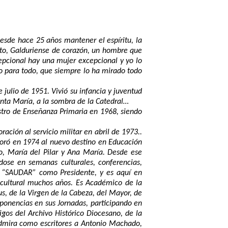
esde hace 25 años mantener el espíritu, la
to, Galduriense de corazón, un hombre que
cepcional hay una mujer excepcional y yo lo
to para todo, que siempre lo ha mirado todo
 julio de 1951. Vivió su infancia y juventud
anta María, a la sombra de la Catedral…
estro de Enseñanza Primaria en 1968, siendo
ación al servicio militar en abril de 1973..
rporó en 1974 al nuevo destino en Educación
o, María del Pilar y Ana María. Desde ese
dose en semanas culturales, conferencias,
al “SAUDAR” como Presidente, y es aquí en
cultural muchos años. Es Académico de la
us, de la Virgen de la Cabeza, del Mayor, de
ponencias en sus Jornadas, participando en
igos del Archivo Histórico Diocesano, de la
Admira como escritores a Antonio Machado,