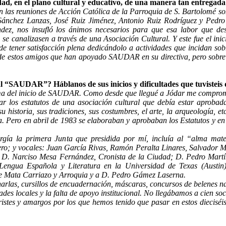
ad, en el plano cultural y educativo, de una manera tan entregada
en las reuniones de Acción Católica de la Parroquia de S. Bartolomé s
ánchez Lanzas, José Ruiz Jiménez, Antonio Ruiz Rodríguez y Pedro 
ez, nos insufló los ánimos necesarios para que esa labor que des
tc. se canalizasen a través de una Asociación Cultural. Y este fue el 
uede tener satisfacción plena dedicándolo a actividades que incidan 
s de estos amigos que han apoyado SAUDAR en su directiva, pero sobre
l “SAUDAR”? Háblanos de sus inicios y dificultades que tuvisteis 
a del inicio de SAUDAR. Como desde que llegué a Jódar me comprometí 
orar los estatutos de una asociación cultural que debía estar aproba
historia, sus tradiciones, sus costumbres, el arte, la arqueología, et
ra. Pero en abril de 1983 se elaboraban y aprobaban los Estatutos y 
urgía la primera Junta que presidida por mí, incluía al “alma ma
rero; y vocales: Juan García Rivas, Ramón Peralta Linares, Salvador
 D. Narciso Mesa Fernández, Cronista de la Ciudad; D. Pedro Martí
engua Española y Literatura en la Universidad de Texas (Austin
de Mata Carriazo y Arroquia y a D. Pedro Gámez Laserna.
harlas, cursillos de encuadernación, máscaras, concursos de belenes na
ades locales y la falta de apoyo institucional. No llegábamos a cien so
istes y amargos por los que hemos tenido que pasar en estos dieciséis