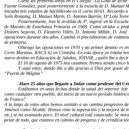
Cursé las primeras letras en el Colegio “La Gota de leche”
Fuente González, pasé posteriormente a la escuela de D. Manuel Mor
iniciaba mis estudios de bachillerato en el curso 60-61. Recuerdo
Solís Rostaing, D. Manuel Marín, D. Antonio Barrón, Dª Lola Torr
Posteriormente, tras la reválida de 4º, ingresé en la Escue
de Maestro de Enseñanza Primaria en 1968. Como olvidar a prof
Dolores Segovia, D. Eleuterio Villén, D. Antonio Millán, D. Jos
oposiciones durante dos años. Cambia el procedimiento de exámenes
de primaria.
Obtengo las oposiciones en 1970 y mi primer destino es en 
Cerro Muriano. RACA 42 en Córdoba. En esta época ya estaba novio
nuevo destino en Educación de Adultos, JÓDAR, ¿quién iba a decir qu
El 10 de agosto de 1975 nos casamos. Hemos tenido cinco h
Y aquí estoy, dando día a día gracias a Dios por gozar de e
“Puerta de Mágina”
-Hace 25 años que llegaste a Jódar como profesor del Ce
Estábamos en unas fechas donde la salud del anterior Jefe
como cualquier otro pueblo, del inicio de un nuevo período históri
de Franco?
A lo largo de estos años hemos asistido a un cambio progresivo de
Jiménez como Alcalde. Hemos visto la superación y la mejora de inf
etc.) se ha avanzado poco. El nivel cultural está estancado. Se mira 
pesar de todo, que estamos en camino de progreso y de erradicación