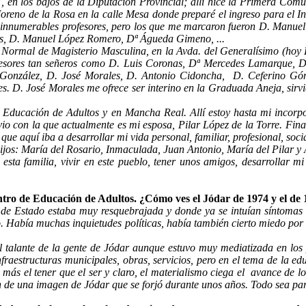
, en los bajos de la Diputación Provincial; allí hice la Primera Co
eno de la Rosa en la calle Mesa donde preparé el ingreso para el Ins
 a innumerables profesores, pero los que me marcaron fueron D. Manue
es, D. Manuel López Romero, Dª Águeda Gimeno, ...
la Normal de Magisterio Masculina, en la Avda. del Generalísimo (hoy 
esores tan señeros como D. Luis Coronas, Dª Mercedes Lamarque, D
é González, D. José Morales, D. Antonio Cidoncha,
D. Ceferino Góm
. D. José Morales me ofrece ser interino en la Graduada Aneja, sirv
Educación de Adultos y en Mancha Real. Allí estoy hasta mi incorpor
 con la que actualmente es mi esposa, Pilar López de la Torre. Final
e aquí iba a desarrollar mi vida personal, familiar, profesional, soci
ijos: María del Rosario, Inmaculada, Juan Antonio, María del Pilar y
sta familia, vivir en este pueblo, tener unos amigos, desarrollar mi 
ntro de Educación de Adultos. ¿Cómo ves el Jódar de 1974 y el de
 de Estado estaba muy resquebrajada y donde ya se intuían síntomas 
co. Había muchas inquietudes políticas, había también cierto miedo po
l talante de la gente de Jódar aunque estuvo muy mediatizada en los
raestructuras municipales, obras, servicios, pero en el tema de la e
más el tener que el ser y claro, el materialismo ciega el
avance de los
 de una imagen de Jódar que se forjó durante unos años. Todo sea para