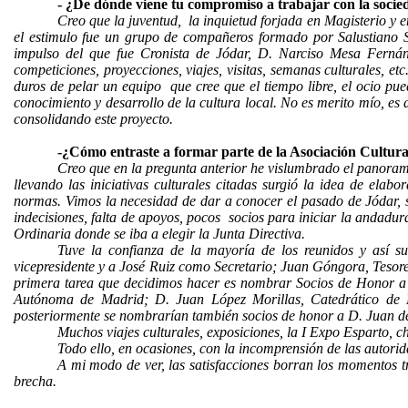
- ¿De dónde viene tu compromiso a trabajar con la socied
Creo que la juventud,
la inquietud forjada en Magisterio y 
el estimulo fue un grupo de compañeros formado por Salustiano S
impulso del que fue Cronista de Jódar, D. Narciso Mesa Fernánd
competiciones, proyecciones, viajes, visitas, semanas culturales, e
duros de pelar un equipo
que cree que el tiempo libre, el ocio p
conocimiento y desarrollo de la cultura local. No es merito mío, e
consolidando este proyecto.
-¿Cómo entraste a formar parte de la Asociación Cultura
Creo que en la pregunta anterior he vislumbrado el panoram
llevando las iniciativas culturales citadas surgió la idea de elab
normas. Vimos la necesidad de dar a conocer el pasado de Jódar, su 
indecisiones, falta de apoyos, pocos
socios para iniciar la andadu
Ordinaria donde se iba a elegir la Junta Directiva.
Tuve la confianza de la mayoría de los reunidos y así s
vicepresidente y a José Ruiz como Secretario; Juan Góngora, Teso
primera tarea que decidimos hacer es nombrar Socios de Honor a
Autónoma de Madrid; D. Juan López Morillas, Catedrático de L
posteriormente se nombrarían también socios de honor a D. Juan 
Muchos viajes culturales, exposiciones, la I Expo Esparto, c
Todo ello, en ocasiones, con la incomprensión de las autorid
A mi modo de ver, las satisfacciones borran los momentos tr
brecha.