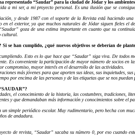
a representado “Saudar” para la ciudad de Jódar y los ambientes 
da a mi ser, a mi proyecto personal. Es una ilusión que se consigue
ción, y desde 1987 con el soporte de la Revista está haciendo una 
 en el exterior, ya que muchos naturales de Jódar siguen fieles el de
s, “Saudar” goza de una estima importante en cuanto que su continui
cultural.
 Si se han cumplido, ¿qué nuevos objetivos se deberían de plante
cumpliendo. Esto es lo que hace que “Saudar” siga viva. De todos m
nte. Es conveniente la participación de mayor número de socios en las
or compromiso, mayor interés en el desarrollo de las actividades.
eraciones más jóvenes para que aporten sus ideas, sus inquietudes, sus
iempo por encima de las personas y de las etiquetas que se nos puedan 
ral “SAUDAR”?
des, el conocimiento de la historia, las costumbres, tradiciones, lit
sentes y que demandaban más información y conocimientos sobre el pas
a un simple periódico escolar. Muy rudimentario, pero hecha con muc
 años de andadura.
yecto de revista, “Saudar” sacaba su número 0, por eso cuando este